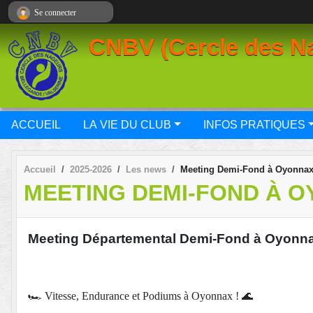
Panneau de gestion des cookies
Se connecter
CNBV (Cercle des Na
ACCUEIL
LA VIE DU CLUB
INFOS PRATIQUES
Accueil
2025-2026
Les news
Meeting Demi-Fond à Oyonna
MEETING DEMI-FOND À 
Meeting Départemental Demi-Fond à Oyonn
🏎️
Vitesse, Endurance et Podiums à Oyonnax !
🌊