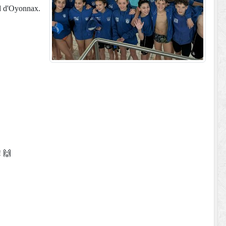
nd d'Oyonnax.
!
🙌